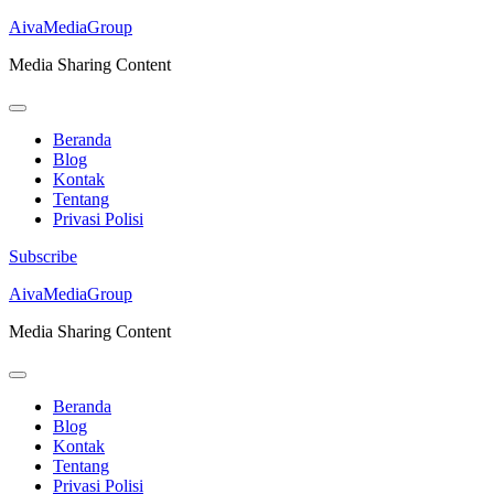
AivaMediaGroup
Media Sharing Content
Beranda
Blog
Kontak
Tentang
Privasi Polisi
Subscribe
Lompat
AivaMediaGroup
ke
Media Sharing Content
konten
(Tekan
Enter)
Beranda
Blog
Kontak
Tentang
Privasi Polisi