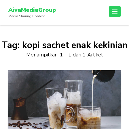
Lompat
AivaMediaGroup
ke
Media Sharing Content
konten
(Tekan
Enter)
Tag:
kopi sachet enak kekinian
Menampilkan: 1 - 1 dari 1 Artikel