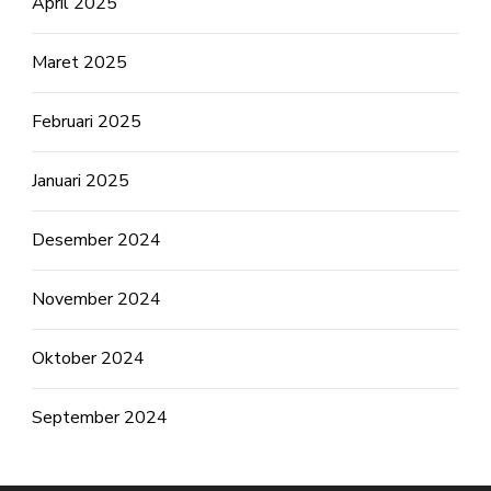
April 2025
Maret 2025
Februari 2025
Januari 2025
Desember 2024
November 2024
Oktober 2024
September 2024