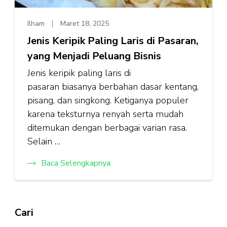
Ilham
Maret 18, 2025
Jenis Keripik Paling Laris di Pasaran,
yang Menjadi Peluang Bisnis
Jenis keripik paling laris di
pasaran biasanya berbahan dasar kentang,
pisang, dan singkong. Ketiganya populer
karena teksturnya renyah serta mudah
ditemukan dengan berbagai varian rasa.
Selain …
Baca Selengkapnya
Cari