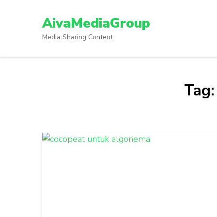
Lompat
ke
AivaMediaGroup
konten
Media Sharing Content
(Tekan
Enter)
Tag