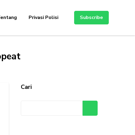
entang
Privasi Polisi
Subscribe
opeat
Cari
Cari