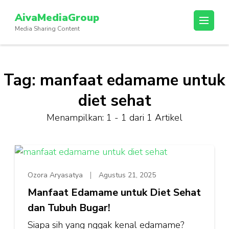
Lompat
AivaMediaGroup
ke
Media Sharing Content
konten
(Tekan
Enter)
Tag:
manfaat edamame untuk
diet sehat
Menampilkan: 1 - 1 dari 1 Artikel
Ozora Aryasatya
Agustus 21, 2025
Manfaat Edamame untuk Diet Sehat
dan Tubuh Bugar!
Siapa sih yang nggak kenal edamame?