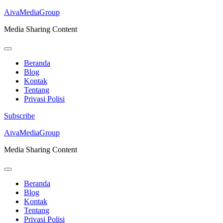
AivaMediaGroup
Media Sharing Content
Beranda
Blog
Kontak
Tentang
Privasi Polisi
Subscribe
Lompat
AivaMediaGroup
ke
Media Sharing Content
konten
(Tekan
Enter)
Beranda
Blog
Kontak
Tentang
Privasi Polisi