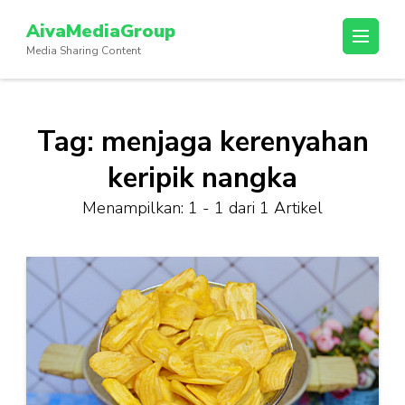
Lompat
AivaMediaGroup
ke
Media Sharing Content
konten
(Tekan
Enter)
Tag:
menjaga kerenyahan
keripik nangka
Menampilkan: 1 - 1 dari 1 Artikel