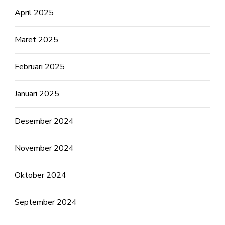
April 2025
Maret 2025
Februari 2025
Januari 2025
Desember 2024
November 2024
Oktober 2024
September 2024