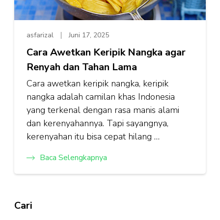
asfarizal
Juni 17, 2025
Cara Awetkan Keripik Nangka agar
Renyah dan Tahan Lama
Cara awetkan keripik nangka, keripik
nangka adalah camilan khas Indonesia
yang terkenal dengan rasa manis alami
dan kerenyahannya. Tapi sayangnya,
kerenyahan itu bisa cepat hilang …
Baca Selengkapnya
Cari