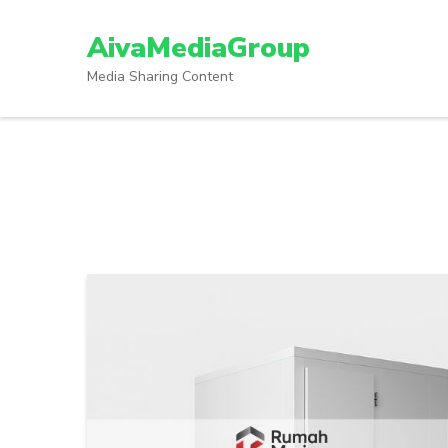
Lompat
ke
AivaMediaGroup
konten
Media Sharing Content
(Tekan
Enter)