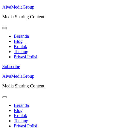
AivaMediaGroup
Media Sharing Content
Beranda
Blog
Kontak
Tentang
Privasi Polisi
Subscribe
Lompat
AivaMediaGroup
ke
Media Sharing Content
konten
(Tekan
Enter)
Beranda
Blog
Kontak
Tentang
Privasi Polisi