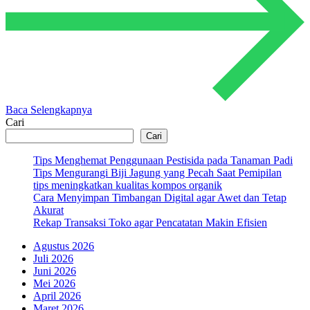
Baca Selengkapnya
Cari
Cari
Tips Menghemat Penggunaan Pestisida pada Tanaman Padi
Tips Mengurangi Biji Jagung yang Pecah Saat Pemipilan
tips meningkatkan kualitas kompos organik
Cara Menyimpan Timbangan Digital agar Awet dan Tetap
Akurat
Rekap Transaksi Toko agar Pencatatan Makin Efisien
Agustus 2026
Juli 2026
Juni 2026
Mei 2026
April 2026
Maret 2026