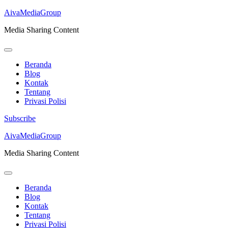
AivaMediaGroup
Media Sharing Content
Beranda
Blog
Kontak
Tentang
Privasi Polisi
Subscribe
Lompat
AivaMediaGroup
ke
Media Sharing Content
konten
(Tekan
Enter)
Beranda
Blog
Kontak
Tentang
Privasi Polisi