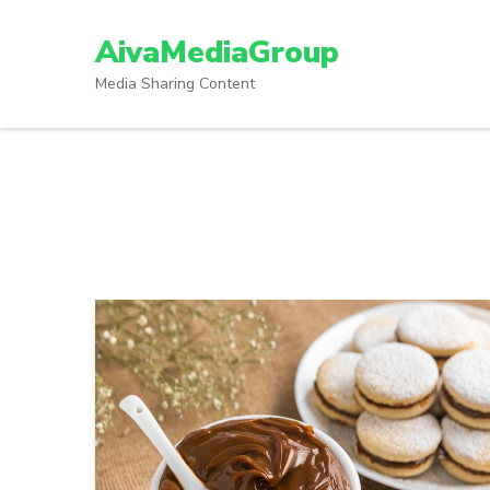
Lompat
ke
AivaMediaGroup
konten
Media Sharing Content
(Tekan
Enter)