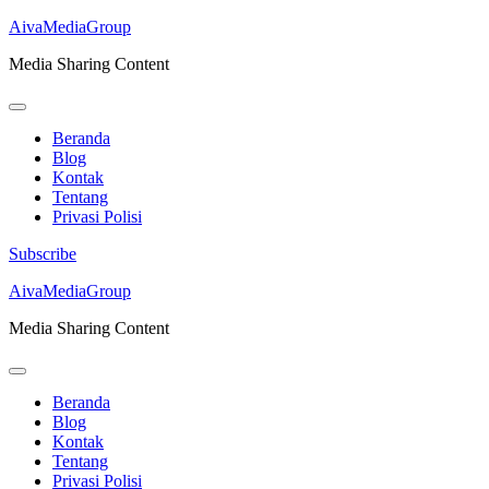
AivaMediaGroup
Media Sharing Content
Beranda
Blog
Kontak
Tentang
Privasi Polisi
Subscribe
Lompat
AivaMediaGroup
ke
Media Sharing Content
konten
(Tekan
Enter)
Beranda
Blog
Kontak
Tentang
Privasi Polisi