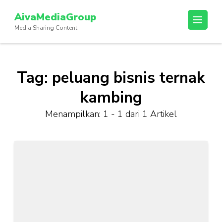
Lompat
AivaMediaGroup
ke
Media Sharing Content
konten
(Tekan
Enter)
Tag:
peluang bisnis ternak
kambing
Menampilkan: 1 - 1 dari 1 Artikel