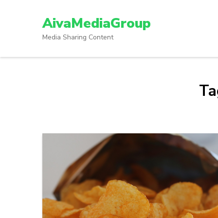
Lompat
ke
AivaMediaGroup
konten
Media Sharing Content
(Tekan
Enter)
Ta