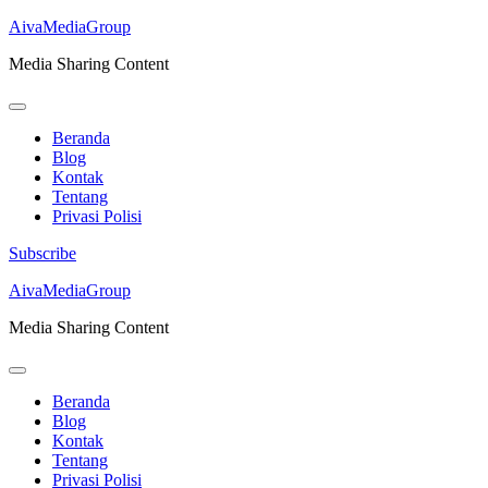
AivaMediaGroup
Media Sharing Content
Beranda
Blog
Kontak
Tentang
Privasi Polisi
Subscribe
Lompat
AivaMediaGroup
ke
Media Sharing Content
konten
(Tekan
Enter)
Beranda
Blog
Kontak
Tentang
Privasi Polisi