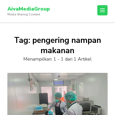
Lompat
AivaMediaGroup
ke
Media Sharing Content
konten
(Tekan
Enter)
Tag:
pengering nampan
makanan
Menampilkan: 1 - 1 dari 1 Artikel