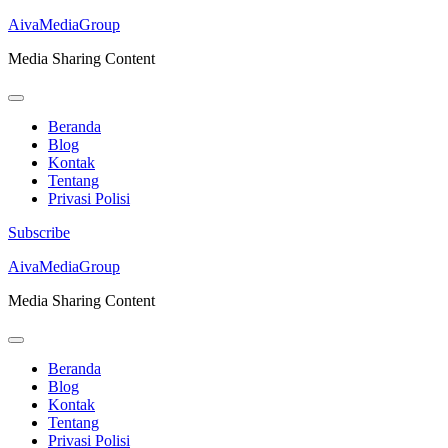
AivaMediaGroup
Media Sharing Content
Beranda
Blog
Kontak
Tentang
Privasi Polisi
Subscribe
Lompat
AivaMediaGroup
ke
Media Sharing Content
konten
(Tekan
Enter)
Beranda
Blog
Kontak
Tentang
Privasi Polisi