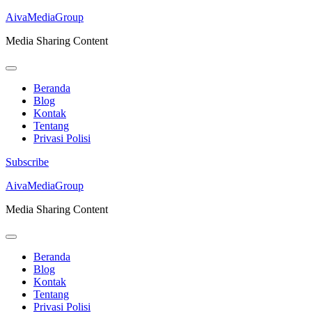
AivaMediaGroup
Media Sharing Content
Beranda
Blog
Kontak
Tentang
Privasi Polisi
Subscribe
Lompat
AivaMediaGroup
ke
Media Sharing Content
konten
(Tekan
Enter)
Beranda
Blog
Kontak
Tentang
Privasi Polisi