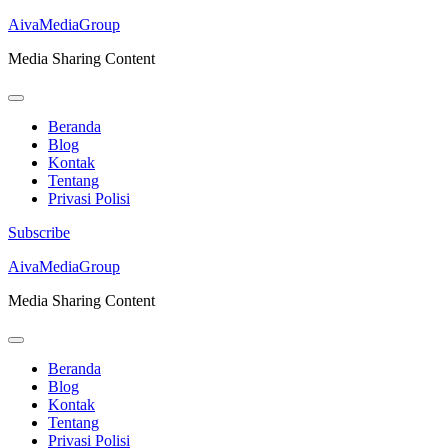
AivaMediaGroup
Media Sharing Content
Beranda
Blog
Kontak
Tentang
Privasi Polisi
Subscribe
Lompat
AivaMediaGroup
ke
Media Sharing Content
konten
(Tekan
Enter)
Beranda
Blog
Kontak
Tentang
Privasi Polisi