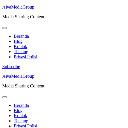
AivaMediaGroup
Media Sharing Content
Beranda
Blog
Kontak
Tentang
Privasi Polisi
Subscribe
Lompat
AivaMediaGroup
ke
Media Sharing Content
konten
(Tekan
Enter)
Beranda
Blog
Kontak
Tentang
Privasi Polisi