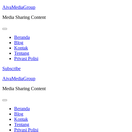
AivaMediaGroup
Media Sharing Content
Beranda
Blog
Kontak
Tentang
Privasi Polisi
Subscribe
Lompat
AivaMediaGroup
ke
Media Sharing Content
konten
(Tekan
Enter)
Beranda
Blog
Kontak
Tentang
Privasi Polisi