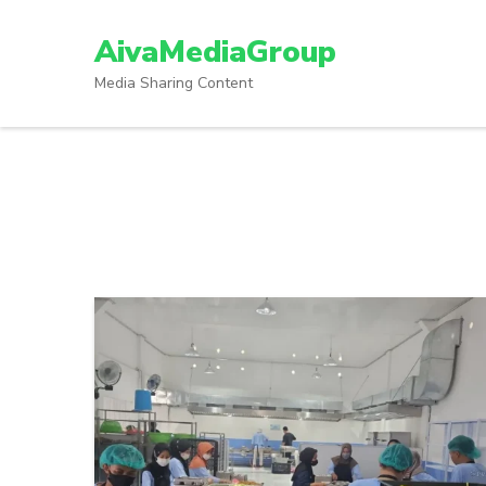
Lompat
ke
AivaMediaGroup
konten
Media Sharing Content
(Tekan
Enter)