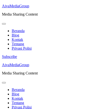
AivaMediaGroup
Media Sharing Content
Beranda
Blog
Kontak
Tentang
Privasi Polisi
Subscribe
Lompat
AivaMediaGroup
ke
Media Sharing Content
konten
(Tekan
Enter)
Beranda
Blog
Kontak
Tentang
Privasi Polisi