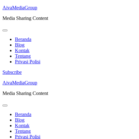
AivaMediaGroup
Media Sharing Content
Beranda
Blog
Kontak
Tentang
Privasi Polisi
Subscribe
Lompat
AivaMediaGroup
ke
Media Sharing Content
konten
(Tekan
Enter)
Beranda
Blog
Kontak
Tentang
Privasi Polisi