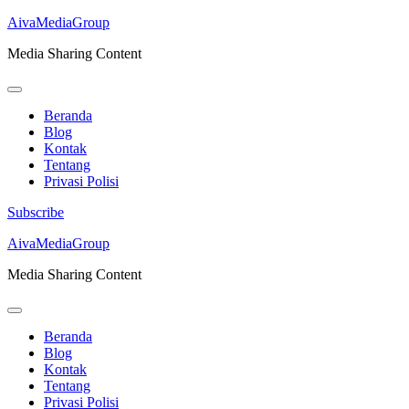
AivaMediaGroup
Media Sharing Content
Beranda
Blog
Kontak
Tentang
Privasi Polisi
Subscribe
Lompat
AivaMediaGroup
ke
Media Sharing Content
konten
(Tekan
Enter)
Beranda
Blog
Kontak
Tentang
Privasi Polisi