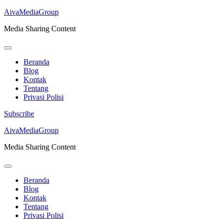
AivaMediaGroup
Media Sharing Content
Beranda
Blog
Kontak
Tentang
Privasi Polisi
Subscribe
Lompat
AivaMediaGroup
ke
Media Sharing Content
konten
(Tekan
Enter)
Beranda
Blog
Kontak
Tentang
Privasi Polisi