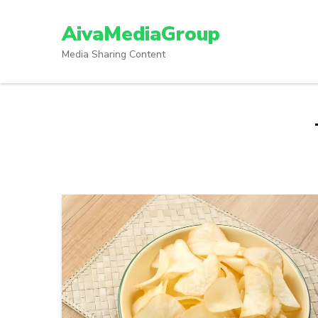
Lompat
ke
AivaMediaGroup
konten
Media Sharing Content
(Tekan
Enter)