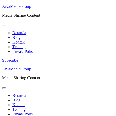
AivaMediaGroup
Media Sharing Content
Beranda
Blog
Kontak
Tentang
Privasi Polisi
Subscribe
Lompat
AivaMediaGroup
ke
Media Sharing Content
konten
(Tekan
Enter)
Beranda
Blog
Kontak
Tentang
Privasi Polisi