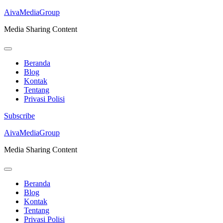
AivaMediaGroup
Media Sharing Content
Beranda
Blog
Kontak
Tentang
Privasi Polisi
Subscribe
Lompat
AivaMediaGroup
ke
Media Sharing Content
konten
(Tekan
Enter)
Beranda
Blog
Kontak
Tentang
Privasi Polisi