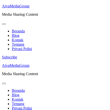
AivaMediaGroup
Media Sharing Content
Beranda
Blog
Kontak
Tentang
Privasi Polisi
Subscribe
Lompat
AivaMediaGroup
ke
Media Sharing Content
konten
(Tekan
Enter)
Beranda
Blog
Kontak
Tentang
Privasi Polisi