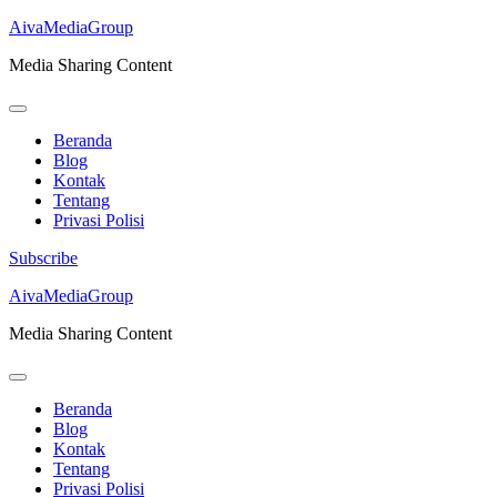
AivaMediaGroup
Media Sharing Content
Beranda
Blog
Kontak
Tentang
Privasi Polisi
Subscribe
Lompat
AivaMediaGroup
ke
Media Sharing Content
konten
(Tekan
Enter)
Beranda
Blog
Kontak
Tentang
Privasi Polisi