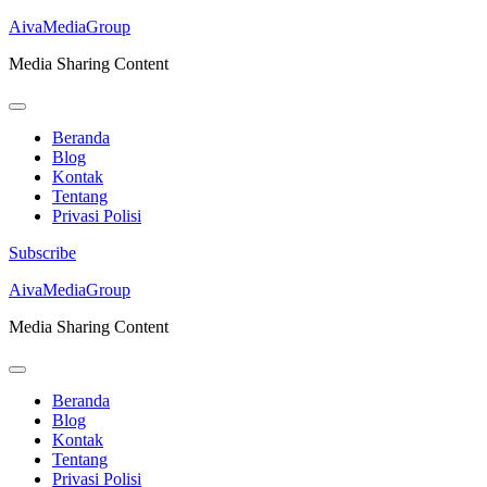
AivaMediaGroup
Media Sharing Content
Beranda
Blog
Kontak
Tentang
Privasi Polisi
Subscribe
Lompat
AivaMediaGroup
ke
Media Sharing Content
konten
(Tekan
Enter)
Beranda
Blog
Kontak
Tentang
Privasi Polisi