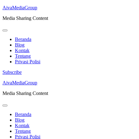
AivaMediaGroup
Media Sharing Content
Beranda
Blog
Kontak
Tentang
Privasi Polisi
Subscribe
Lompat
AivaMediaGroup
ke
Media Sharing Content
konten
(Tekan
Enter)
Beranda
Blog
Kontak
Tentang
Privasi Polisi