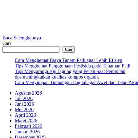
Baca Selengkapnya
Cari
Cari
Cara Menghemat Biaya Tanam Padi agar Lebih Efisien
Tips Menghemat Penggunaan Pestisida pada Tanaman Padi
Tips Mengurangi Biji Jagung yang Pecah Saat Pemipilan
tips meningkatkan kualitas kompos organik
Cara Menyimpan Timbangan Digital agar Awet dan Tetap Akur
Agustus 2026
Juli 2026
Juni 2026
Mei 2026
April 2026
Maret 2026
Februari 2026
Januari 2026
Desember 2025