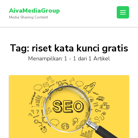
Lompat
AivaMediaGroup
ke
Media Sharing Content
konten
(Tekan
Enter)
Tag:
riset kata kunci gratis
Menampilkan: 1 - 1 dari 1 Artikel