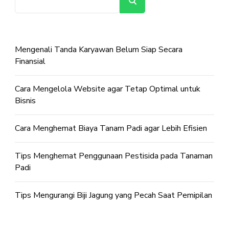
Cari
Mengenali Tanda Karyawan Belum Siap Secara
Finansial
Cara Mengelola Website agar Tetap Optimal untuk
Bisnis
Cara Menghemat Biaya Tanam Padi agar Lebih Efisien
Tips Menghemat Penggunaan Pestisida pada Tanaman
Padi
Tips Mengurangi Biji Jagung yang Pecah Saat Pemipilan