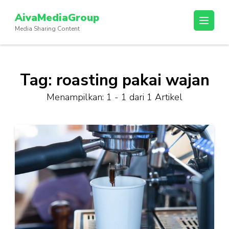
Lompat
AivaMediaGroup
ke
Media Sharing Content
konten
(Tekan
Enter)
Tag:
roasting pakai wajan
Menampilkan: 1 - 1 dari 1 Artikel