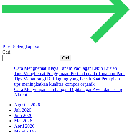
Baca Selengkapnya
Cari
Cari
Cara Menghemat Biaya Tanam Padi agar Lebih Efisien
Tips Menghemat Penggunaan Pestisida pada Tanaman Padi
Tips Mengurangi Biji Jagung yang Pecah Saat Pemipilan
tips meningkatkan kualitas kompos organik
Cara Menyimpan Timbangan Digital agar Awet dan Tetap
Akurat
Agustus 2026
Juli 2026
Juni 2026
Mei 2026
April 2026
Maret 2026