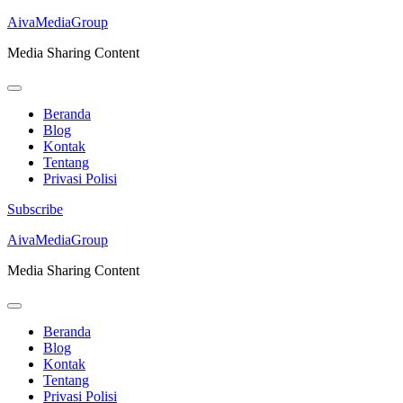
AivaMediaGroup
Media Sharing Content
Beranda
Blog
Kontak
Tentang
Privasi Polisi
Subscribe
Lompat
AivaMediaGroup
ke
Media Sharing Content
konten
(Tekan
Enter)
Beranda
Blog
Kontak
Tentang
Privasi Polisi