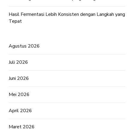
Hasil Fermentasi Lebih Konsisten dengan Langkah yang
Tepat
Agustus 2026
Juli 2026
Juni 2026
Mei 2026
April 2026
Maret 2026