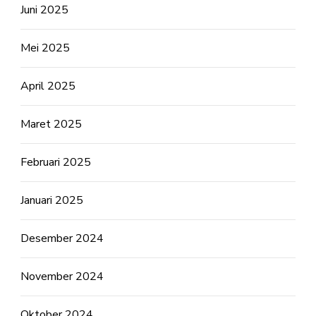
Juni 2025
Mei 2025
April 2025
Maret 2025
Februari 2025
Januari 2025
Desember 2024
November 2024
Oktober 2024