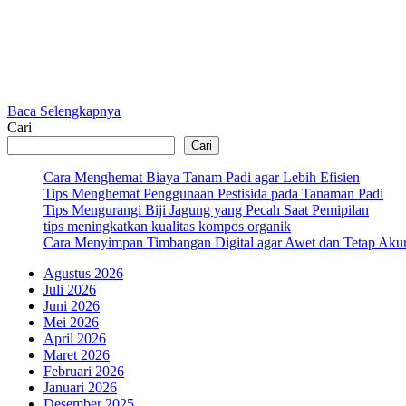
Baca Selengkapnya
Cari
Cari
Cara Menghemat Biaya Tanam Padi agar Lebih Efisien
Tips Menghemat Penggunaan Pestisida pada Tanaman Padi
Tips Mengurangi Biji Jagung yang Pecah Saat Pemipilan
tips meningkatkan kualitas kompos organik
Cara Menyimpan Timbangan Digital agar Awet dan Tetap Akur
Agustus 2026
Juli 2026
Juni 2026
Mei 2026
April 2026
Maret 2026
Februari 2026
Januari 2026
Desember 2025