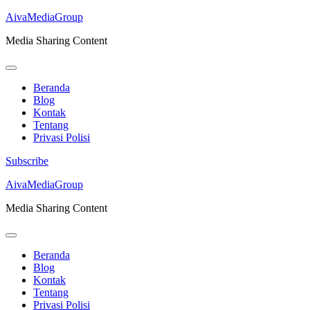
AivaMediaGroup
Media Sharing Content
Beranda
Blog
Kontak
Tentang
Privasi Polisi
Subscribe
Lompat
AivaMediaGroup
ke
Media Sharing Content
konten
(Tekan
Enter)
Beranda
Blog
Kontak
Tentang
Privasi Polisi