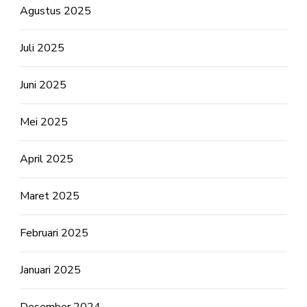
Agustus 2025
Juli 2025
Juni 2025
Mei 2025
April 2025
Maret 2025
Februari 2025
Januari 2025