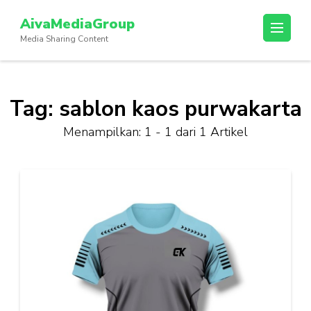
Lompat
AivaMediaGroup
ke
Media Sharing Content
konten
(Tekan
Enter)
Tag:
sablon kaos purwakarta
Menampilkan: 1 - 1 dari 1 Artikel