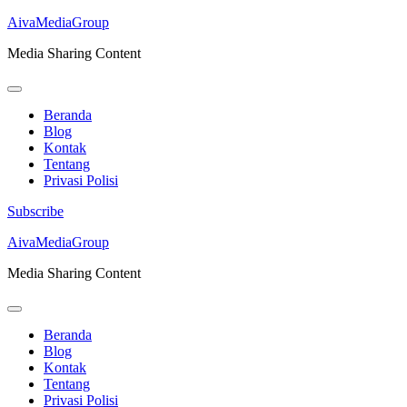
AivaMediaGroup
Media Sharing Content
Beranda
Blog
Kontak
Tentang
Privasi Polisi
Subscribe
Lompat
AivaMediaGroup
ke
Media Sharing Content
konten
(Tekan
Enter)
Beranda
Blog
Kontak
Tentang
Privasi Polisi