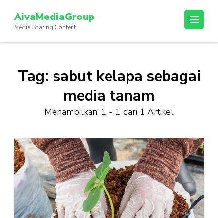
Lompat
AivaMediaGroup
ke
Media Sharing Content
konten
(Tekan
Enter)
Tag:
sabut kelapa sebagai
media tanam
Menampilkan: 1 - 1 dari 1 Artikel