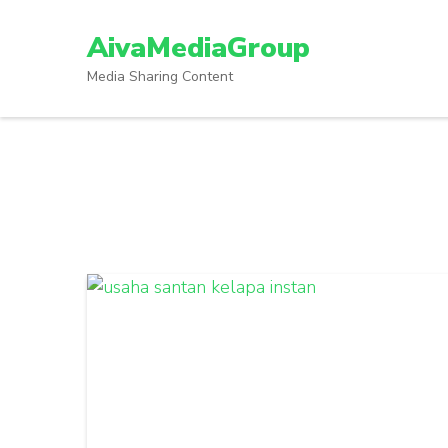
Lompat
ke
AivaMediaGroup
konten
Media Sharing Content
(Tekan
Enter)