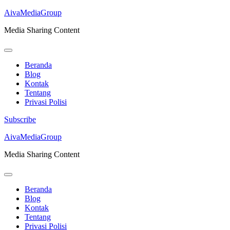
AivaMediaGroup
Media Sharing Content
Beranda
Blog
Kontak
Tentang
Privasi Polisi
Subscribe
Lompat
AivaMediaGroup
ke
Media Sharing Content
konten
(Tekan
Enter)
Beranda
Blog
Kontak
Tentang
Privasi Polisi