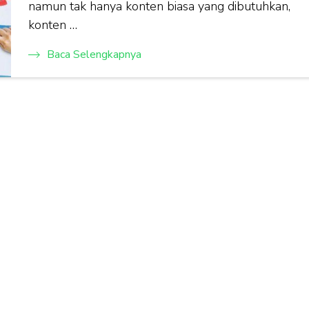
namun tak hanya konten biasa yang dibutuhkan,
konten …
Baca Selengkapnya