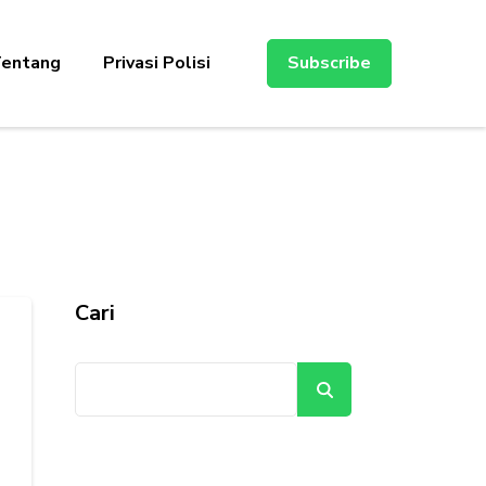
entang
Privasi Polisi
Subscribe
Cari
Cari