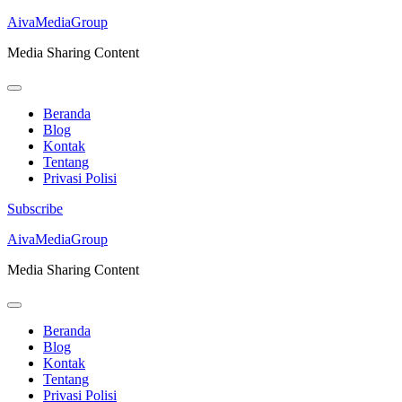
AivaMediaGroup
Media Sharing Content
Beranda
Blog
Kontak
Tentang
Privasi Polisi
Subscribe
Lompat
AivaMediaGroup
ke
Media Sharing Content
konten
(Tekan
Enter)
Beranda
Blog
Kontak
Tentang
Privasi Polisi