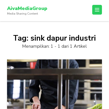
Lompat
AivaMediaGroup
ke
Media Sharing Content
konten
(Tekan
Enter)
Tag:
sink dapur industri
Menampilkan: 1 - 1 dari 1 Artikel