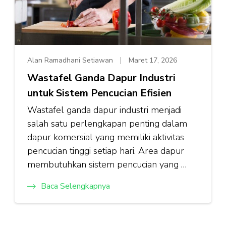
Alan Ramadhani Setiawan
Maret 17, 2026
Wastafel Ganda Dapur Industri
untuk Sistem Pencucian Efisien
Wastafel ganda dapur industri menjadi
salah satu perlengkapan penting dalam
dapur komersial yang memiliki aktivitas
pencucian tinggi setiap hari. Area dapur
membutuhkan sistem pencucian yang …
Baca Selengkapnya