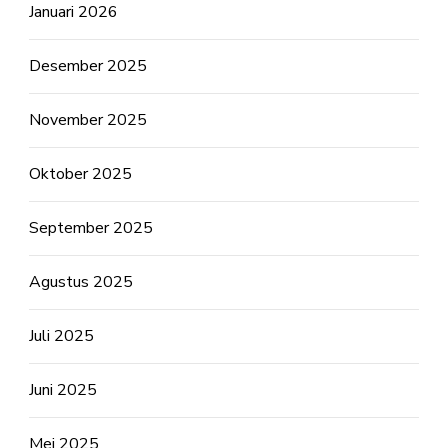
Januari 2026
Desember 2025
November 2025
Oktober 2025
September 2025
Agustus 2025
Juli 2025
Juni 2025
Mei 2025