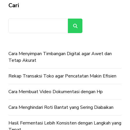
Cari
Cari
Cara Menyimpan Timbangan Digital agar Awet dan
Tetap Akurat
Rekap Transaksi Toko agar Pencatatan Makin Efisien
Cara Membuat Video Dokumentasi dengan Hp
Cara Menghindari Roti Bantat yang Sering Diabaikan
Hasil Fermentasi Lebih Konsisten dengan Langkah yang
Tepat