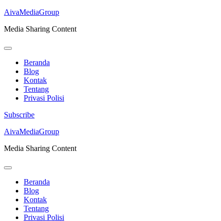
AivaMediaGroup
Media Sharing Content
Beranda
Blog
Kontak
Tentang
Privasi Polisi
Subscribe
Lompat
AivaMediaGroup
ke
Media Sharing Content
konten
(Tekan
Enter)
Beranda
Blog
Kontak
Tentang
Privasi Polisi