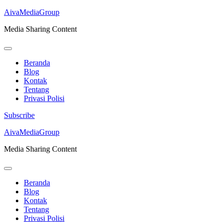
AivaMediaGroup
Media Sharing Content
Beranda
Blog
Kontak
Tentang
Privasi Polisi
Subscribe
Lompat
AivaMediaGroup
ke
Media Sharing Content
konten
(Tekan
Enter)
Beranda
Blog
Kontak
Tentang
Privasi Polisi