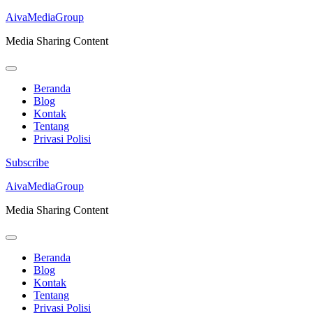
AivaMediaGroup
Media Sharing Content
Beranda
Blog
Kontak
Tentang
Privasi Polisi
Subscribe
Lompat
AivaMediaGroup
ke
Media Sharing Content
konten
(Tekan
Enter)
Beranda
Blog
Kontak
Tentang
Privasi Polisi